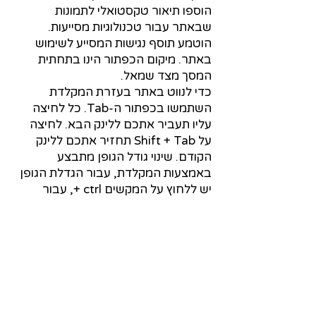
הוספו תיאור טקסטואלי לתמונות
שבאתר עבור טכנולוגיות מסייעות.
הוטמע תוסף נגישות המסייע לשימוש
באתר. מיקום הכפתור הינו בתחתית
המסך מצד שמאל.
כדי לנווט באתר בעזרת המקלדת
השתמשו בכפתור ה-Tab. כל לחיצה
עליו תעביר אתכם ללינק הבא. לחיצה
על Shift + Tab תחזיר אתכם ללינק
הקודם. שינוי גודל הגופן מתבצע
באמצעות המקלדת, עבור הגדלת הגופן
יש ללחוץ על המקשים ctrl +, עבור
הקטנת הגופן יש ללחוץ על המקשים ctrl
-.
נתקלתם בבעיה? אשמח לשמוע
ולטפל בה.
אני משתדל לשמור ולתחזק את האתר