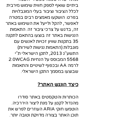
ביתיים שואף לספק חווית שימוש מירבית
לכלל הציבור וציבור בעלי המוגבלויות
בפרט. הושקעו מאמצים רבים במטרה
לאפ
שר, להקל ולייעל את השימוש באתר
זה, בדגש על צרכי ציבור זה. התאמות
הנגישות באתר זה בוצעו בהתאם לתקנה
35 בתקנות שוויון זכויות לאנשים עם
מוגבלות (התאמות נגישות לשירות)
התשע"ג 2013, לתקן הישראלי ת"י
5568 המבוסס על הנחיות 2.0WCAG
לרמה AA ובכפוף לשינויים והתאמות
שבוצעו במסמך התקן הישראלי.
כיצד הו
נגש האתר?
הכותרות והטקסטים באתר סודרו
מהגדול לקטן על מנת ליצור היררכיה.
הוטמעו חוקי ARIA העוזרים לפרש את
תוכן האתר בצורה מדויקת וטובה יותר.